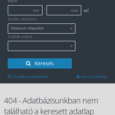
Méret
-
2
m
Terület, városrész
Válasszon települést
Szobák száma
Keresés
További paraméterek
Kereső kiürítése
404 - Adatbázisunkban nem
található a keresett adatlap