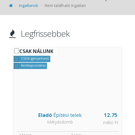
Ingatlanok
Nem található ingatlan
Legfrissebbek
CSAK NÁLUNK
CSOK igényelhető
Kertkapcsolatos
9
Eladó
Építési telek
12.75
Mátyásdomb
€
millió Ft