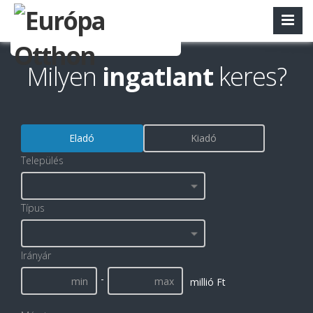
Milyen
ingatlant
keres?
Eladó
Kiadó
Település
Típus
Irányár
-
millió Ft