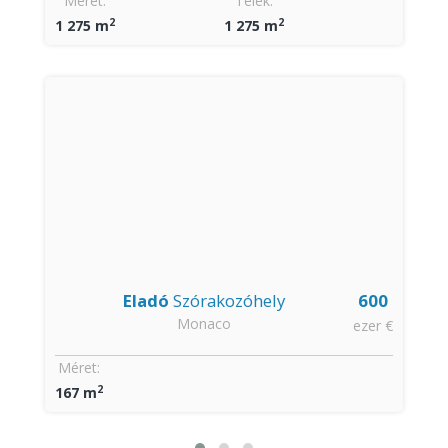
:
Méret:
Telek:
2
2
1 275 m
1 275 m
Eladó
Szórakozóhely
600
Monaco
ezer €
Méret:
2
167 m