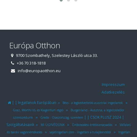
Európa Otthon
9700 Szombathely, Szelestey László utca 33.
+36 70 318-1818
info@europaotthon.eu
Impresszum
Adatkezelés
|
|
»
»
Ingatlanok Európában
Bécs - a legkedveltebb ausztriai ingatlanok
»
Graz, Wörthi tó, és Klagenfurt régió
Burgenland - Ausztria, a legközelebbi
»
|
|
|
CSOK PLUSZ 2024
szomszédunk
Grado - Olaszország, szerelem
»
»
»
Szolgáltatásaink
MI ÜGYVÉDÜNK
Örökösödési értéktanácsadás
Vállalati
»
»
és banki vagyonértékelés
sajatingatlan.com - ingatlan a tulajdonostól
Ingatlan