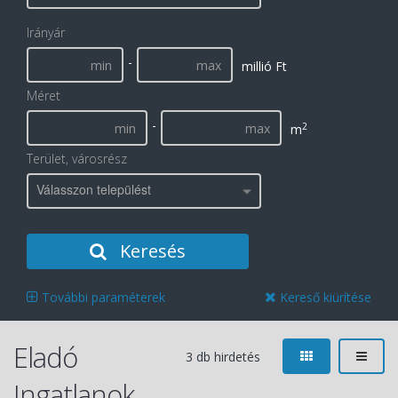
Irányár
-
millió Ft
Méret
-
2
m
Terület, városrész
Válasszon települést
Keresés
További paraméterek
Kereső kiürítése
Eladó
3 db hirdetés
Ingatlanok