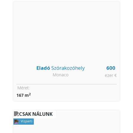
Eladó
Szórakozóhely
600
Monaco
ezer €
Méret:
2
167 m
CSAK NÁLUNK
Vízparti