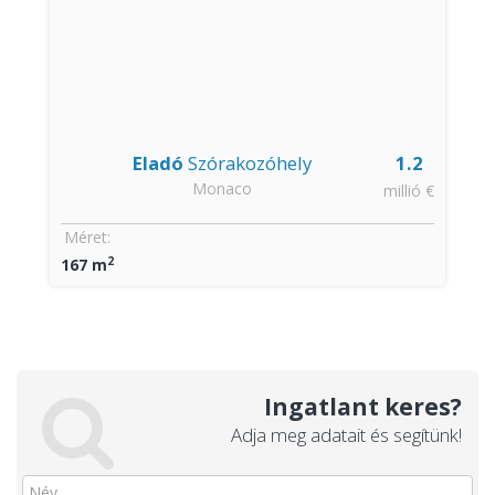
Eladó
Szórakozóhely
1.2
Monaco
millió €
Méret:
2
167 m
Ingatlant keres?
Adja meg adatait és segítünk!