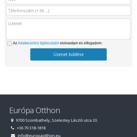
Az
Adatkezelési tájékoztatót
elolvastam és elfogadom.
Üzenet küldése
Európa Otthon
9700 Szombathely, Szelestey László utca 33.
+36 70 318-1818
info@europaotthon.eu