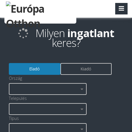
Milyen
ingatlant
keres?
Eladó
Kiadó
Ország
Település
Típus