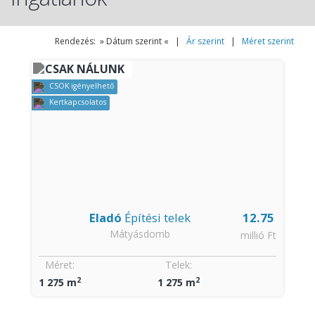
Rendezés: » Dátum szerint « |
Ár szerint
|
Méret szerint
CSAK NÁLUNK
CSOK igényelhető
Kertkapcsolatos
Eladó
Építési telek
12.75
Mátyásdomb
millió Ft
Méret:
Telek:
2
2
1 275 m
1 275 m