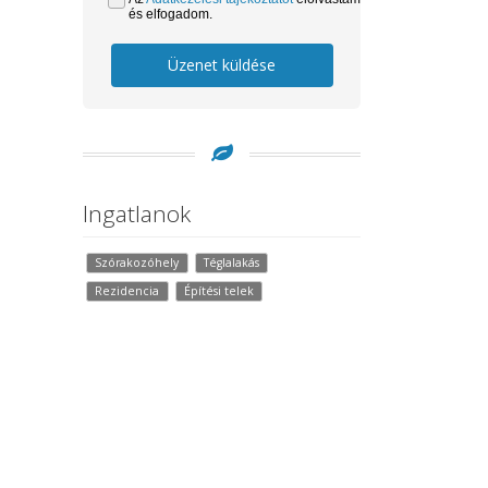
és elfogadom.
Üzenet küldése
Ingatlanok
Szórakozóhely
Téglalakás
Rezidencia
Építési telek