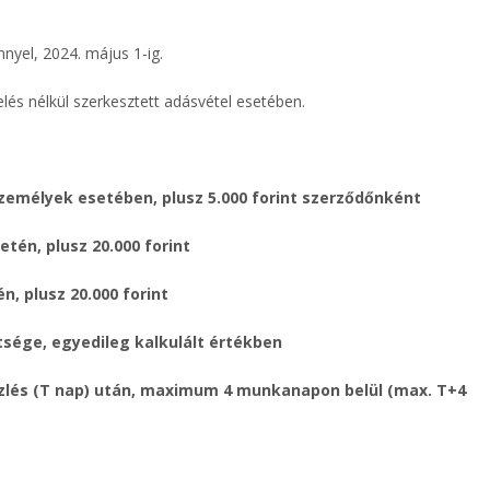
nyel, 2024. május 1-ig.
zelés nélkül szerkesztett adásvétel esetében.
személyek esetében, plusz 5.000 forint szerződőnként
tén, plusz 20.000 forint
n, plusz 20.000 forint
tsége, egyedileg kalkulált értékben
közlés (T nap) után, maximum 4 munkanapon belül (max. T+4