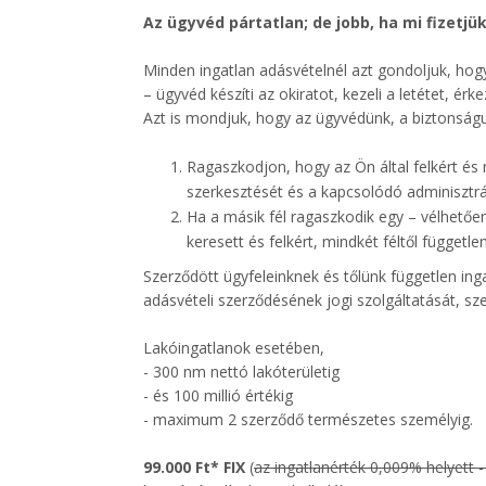
Az ügyvéd pártatlan; de jobb, ha mi fizetjük
Minden ingatlan adásvételnél azt gondoljuk, hogy
– ügyvéd készíti az okiratot, kezeli a letétet, é
Azt is mondjuk, hogy az ügyvédünk, a biztonságun
Ragaszkodjon, hogy az Ön által felkért és
szerkesztését és a kapcsolódó adminisztrá
Ha a másik fél ragaszkodik egy – vélhető
keresett és felkért, mindkét féltől függetl
Szerződött ügyfeleinknek és tőlünk független ing
adásvételi szerződésének jogi szolgáltatását, sz
Lakóingatlanok esetében,
- 300 nm nettó lakóterületig
- és 100 millió értékig
- maximum 2 szerződő természetes személyig.
99.000 Ft* FIX
(
az ingatlanérték 0,009% helyett -