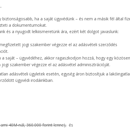
.
 biztonságosabb, ha a saját ügyvédünk – és nem a másik fél által fiz
rkezteti a dokumentumokat.
k és a nyugodt lelkiismeretünk ára, ezért két dolgot javaslunk:
 megfizetett jogi szakember végezze el az adásvételi szerződés
ciót.
en a saját – ügyvédéhez, akkor ragaszkodjon hozzá, hogy egy közöse
en jogi szakember végezze el az adásvétel adminisztrációját.
atlan adásvételi ügyletek esetén, egység áron biztosítjuk a lakóingatl
erződött ügyvédi irodáinkban.
 ami 40M-nál, 360.000 forint lenne),
és