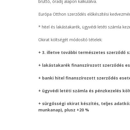
bruttó, óradíj alapon kalkulálva.
Európa Otthon szerződés előkészítési kedvezmén
* hitel és lakástakarék, ügyvédi letéti számla ke
Okirat költségét módosító tételek:
+ 3. illetve további természetes szerződő 
+ lakástakarék finanszírozott szerződés ese
+ banki hitel finanszírozott szerződés eseté
+ ügyvédi letéti számla és pénzkezelés köl
+ sürgősségi okirat készítés, teljes adat
munkanap), plusz +20 %