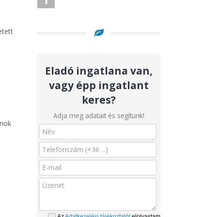
etett
Eladó ingatlana van,
vagy épp ingatlant
n
keres?
Adja meg adatait és segítünk!
anok
Az
Adatkezelési tájékoztatót
elolvastam