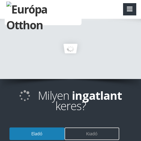
Milyen
ingatlant
keres?
Eladó
Kiadó