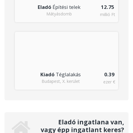
5
Eladó
Építési telek
12.75
Mátyásdomb
Ft
millió Ft
9
Kiadó
Téglalakás
0.39
Budapest, X. kerület
 €
ezer €
Eladó ingatlana van,
vagy épp ingatlant keres?