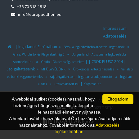
+36 70 318-1818
info@europaotthon.eu
Impresszum
Adatkezelés
|
|
»
»
Ingatlanok Európában
Bécs - a legkedveltebb ausztriai ingatlanok
»
Graz, Wörthi tó, és Klagenfurt régió
Burgenland - Ausztria, a legközelebbi
»
|
|
|
CSOK PLUSZ 2024
szomszédunk
Grado - Olaszország, szerelem
»
»
»
Szolgáltatásaink
MI ÜGYVÉDÜNK
Örökösödési értéktanácsadás
Vállalati
»
»
és banki vagyonértékelés
sajatingatlan.com - ingatlan a tulajdonostól
Ingatlan
»
|
Kapcsolat
eladás
utalomahitelt.hu
A weboldal sütiket (cookies) használ, hogy
Elfogadom
© 1997 - 2026 AZ INGATLANIRODA WEBOLDALÁT ÉS ÜGYVITELI
biztonságos böngészés mellett a legjobb
RENDSZERÉT AZ
INGATLAN
FORRÁS
BIZTOSÍTJA.
felhasználói élményt nyújthassa.
A honlap további használatával Ön hozzájárulását adja a sütik
használatához. További információk az
Adatkezelési
tájékoztatóban
.