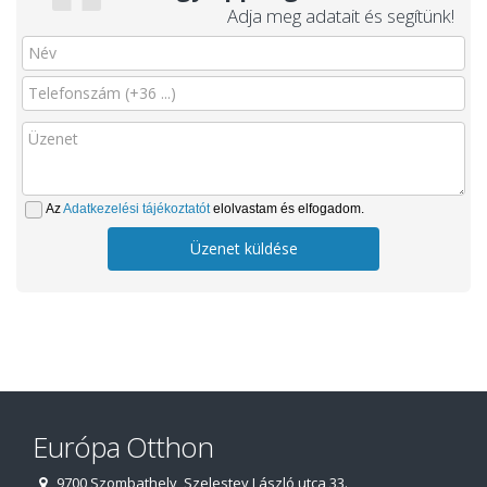
Adja meg adatait és segítünk!
Az
Adatkezelési tájékoztatót
elolvastam és elfogadom.
Üzenet küldése
Európa Otthon
9700 Szombathely, Szelestey László utca 33.