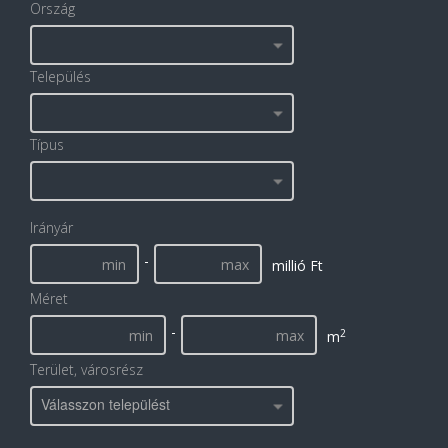
Ország
Település
Típus
Irányár
-
millió Ft
Méret
-
2
m
Terület, városrész
Válasszon települést