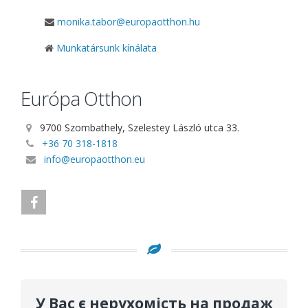
monika.tabor@europaotthon.hu
Munkatársunk kínálata
Európa Otthon
9700 Szombathely, Szelestey László utca 33.
+36 70 318-1818
info@europaotthon.eu
У Вас є нерухомість на продаж