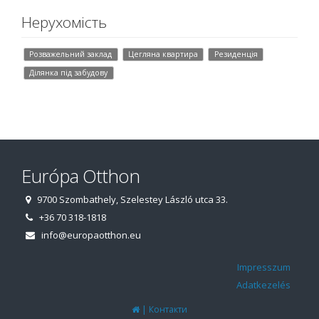
Нерухомість
Розважельний заклад
Цегляна квартира
Резиденція
Ділянка під забудову
Európa Otthon
9700 Szombathely, Szelestey László utca 33.
+36 70 318-1818
info@europaotthon.eu
Impresszum
Adatkezelés
|
Контакти