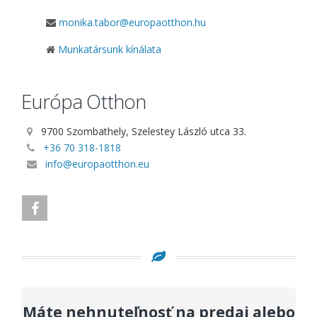
monika.tabor@europaotthon.hu
Munkatársunk kínálata
Európa Otthon
9700 Szombathely, Szelestey László utca 33.
+36 70 318-1818
info@europaotthon.eu
Máte nehnuteľnosť na predaj alebo