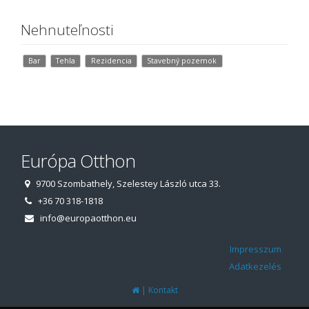
Nehnuteľnosti
Bar
Tehla
Rezidencia
Stavebný pozemok
Európa Otthon
9700 Szombathely, Szelestey László utca 33.
+36 70 318-1818
info@europaotthon.eu
Impresszum
Adatkezelés
|
Kontakt