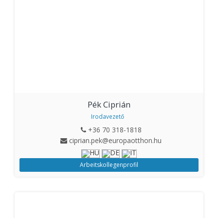
Pék Ciprián
Irodavezető
+36 70 318-1818
ciprian.pek@europaotthon.hu
Arbeitskollegenprofil