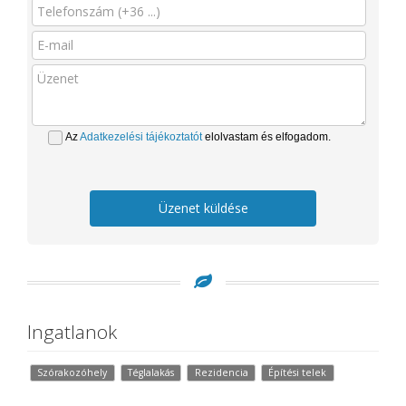
Az
Adatkezelési tájékoztatót
elolvastam és elfogadom.
Üzenet küldése
Ingatlanok
Szórakozóhely
Téglalakás
Rezidencia
Építési telek