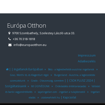
Európa Otthon
9700 Szombathely, Szelestey László utca 33.
+36 70 318-1818
info@europaotthon.eu
Impresszum
Adatkezelés
|
|
»
»
Ingatlanok Európában
Bécs - a legkedveltebb ausztriai ingatlanok
»
Graz, Wörthi tó, és Klagenfurt régió
Burgenland - Ausztria, a legközelebbi
»
|
|
|
CSOK PLUSZ 2024
szomszédunk
Grado - Olaszország, szerelem
»
»
»
Szolgáltatásaink
MI ÜGYVÉDÜNK
Örökösödési értéktanácsadás
Vállalati
»
»
és banki vagyonértékelés
sajatingatlan.com - ingatlan a tulajdonostól
Ingatlan
»
|
Kapcsolat
eladás
utalomahitelt.hu