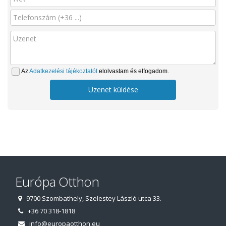
Az
Adatkezelési tájékoztatót
elolvastam és elfogadom.
Üzenet küldése
Európa Otthon
9700 Szombathely, Szelestey László utca 33.
+36 70 318-1818
info@europaotthon.eu