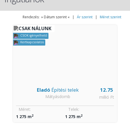
Rendezés: » Dátum szerint « |
Ár szerint
|
Méret szerint
CSAK NÁLUNK
CSOK igényelhető
Kertkapcsolatos
Eladó
Építési telek
12.75
Mátyásdomb
millió Ft
Méret:
Telek:
2
2
1 275 m
1 275 m