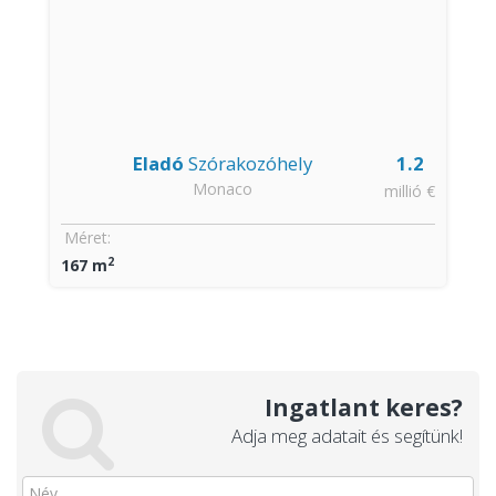
Eladó
Szórakozóhely
1.2
Monaco
millió €
Méret:
2
167 m
Ingatlant keres?
Adja meg adatait és segítünk!