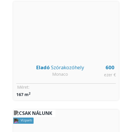
Eladó
Szórakozóhely
600
Monaco
ezer €
Méret:
2
167 m
CSAK NÁLUNK
Vízparti