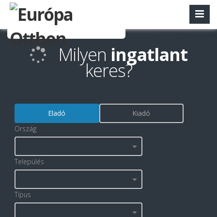
Milyen
ingatlant
keres?
Eladó
Kiadó
Ország
Település
Típus