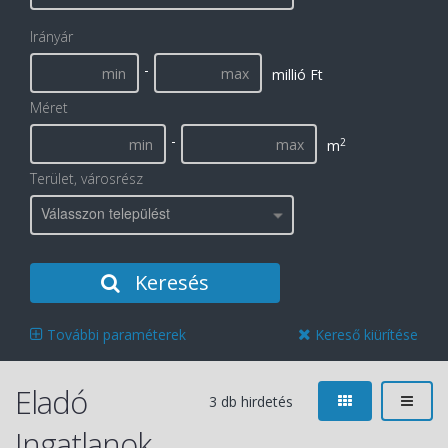
Irányár
-
millió Ft
Méret
-
2
m
Terület, városrész
Válasszon települést
Keresés
További paraméterek
Kereső kiürítése
Eladó
3 db hirdetés
Ingatlanok