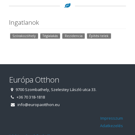
Ingatlanok
Szórakozóhely
Téglalakás
Rezidencia
Építési telek
Európa Otthon
9700 Szombathely, Szelestey László utca 33.
+36 70 318-1818
info@europaotthon.eu
Impresszum
Adatkezelés