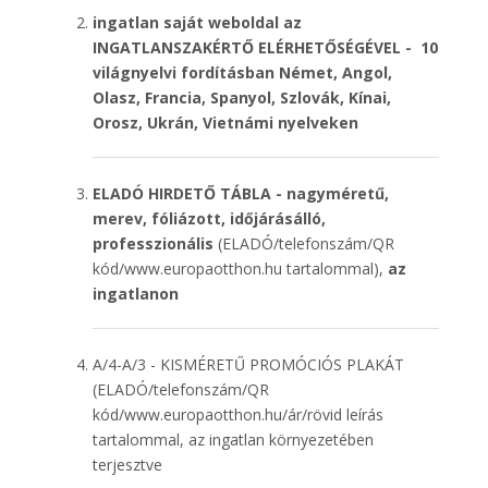
ingatlan saját weboldal az
INGATLANSZAKÉRTŐ ELÉRHETŐSÉGÉVEL - 10
világnyelvi fordításban Német, Angol,
Olasz, Francia, Spanyol, Szlovák, Kínai,
Orosz, Ukrán, Vietnámi nyelveken
ELADÓ HIRDETŐ TÁBLA -
nagyméretű,
merev, fóliázott, időjárásálló,
professzionális
(ELADÓ/telefonszám/QR
kód/www.europaotthon.hu tartalommal),
az
ingatlanon
A/4-A/3 - KISMÉRETŰ PROMÓCIÓS PLAKÁT
(ELADÓ/telefonszám/QR
kód/www.europaotthon.hu/ár/rövid leírás
tartalommal, az ingatlan környezetében
terjesztve