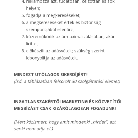
reklámozza azt, tudatosan, célzottan és sok
helyen;
fogadja a megkereséseket;
a megkereséseket érték és biztonság
szempontjából ellenőrzi;
közreműködik az ármaximalizálásában, akár
licittel;
előkészíti az adásvételt; szükség szerint
lebonyolítja az adásvételt.
MINDEZT UTÓLAGOS SIKERDÍJÉRT!
(lsd. a táblázatban felsorolt 30 szolgáltatási elemet)
INGATLANSZAKÉRTŐI MARKETING ÉS KÖZVETÍTŐI
MEGBÍZÁST CSAK KIZÁRÓLAGOSAN FOGADUNK!
(Mert közismert, hogy amit mindenki „hirdet”, azt
senki nem adja el.)