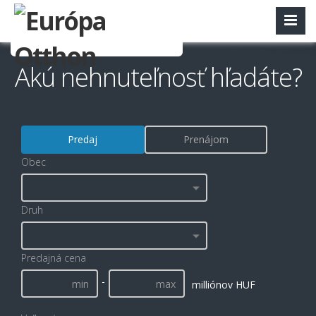
Akú nehnuteľnosť hľadáte?
Predaj
Prenájom
Obec
Druh
Predajná cena
-
milliónov HUF