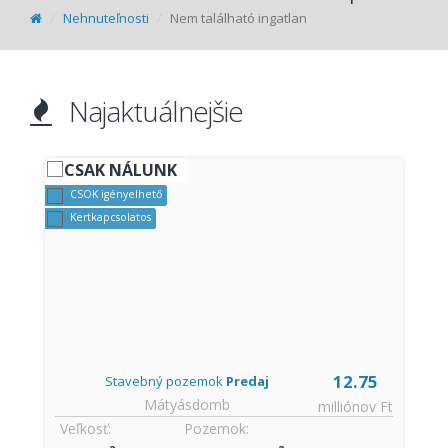
Nehnuteľnosti
Nem található ingatlan
Najaktuálnejšie
CSAK NÁLUNK
CSOK igényelhető
Kertkapcsolatos
9
12.75
Stavebný pozemok
Predaj
Mátyásdomb
€
milliónov Ft
Veľkosť:
Pozemok: