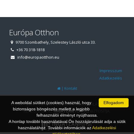
Európa Otthon
9700 Szombathely, Szelestey László utca 33.
+36 70 318-1818
info@europaotthon.eu
Impresszum
Adatkezelés
|
Kontakt
A weboldal sütiket (cookies) használ, hogy
Elfogadom
© 1997 - 2026 AZ INGATLANIRODA WEBOLDALÁT ÉS ÜGYVITELI
biztonságos böngészés mellett a legjobb
RENDSZERÉT AZ
INGATLAN
FORRÁS
BIZTOSÍTJA.
felhasználói élményt nyújthassa.
A honlap további használatával Ön hozzájárulását adja a sütik
használatához. További információk az
Adatkezelési