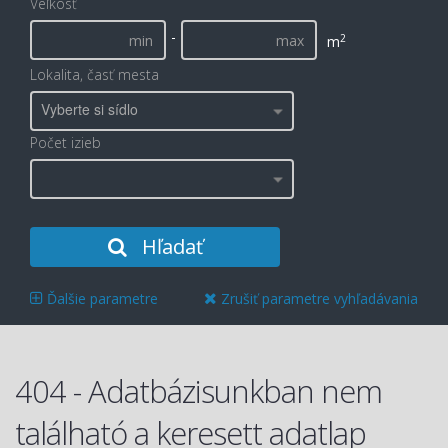
Veľkosť
-
2
m
Lokalita, časť mesta
Vyberte si sídlo
Počet izieb
Hľadať
Ďalšie parametre
Zrušiť parametre vyhľadávania
404 - Adatbázisunkban nem
található a keresett adatlap