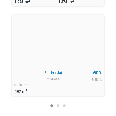
2
2
1 275 m
1 275 m
600
Bar
Predaj
Monaco
tisíc €
Veľkosť:
2
167 m