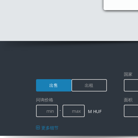
国家
出售
出租
问询价格
面积
-
M HUF
更多细节