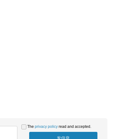
娱乐场所
出售
Monaco
面积:
2
167 m
The
privacy policy
read and accepted.
发信息