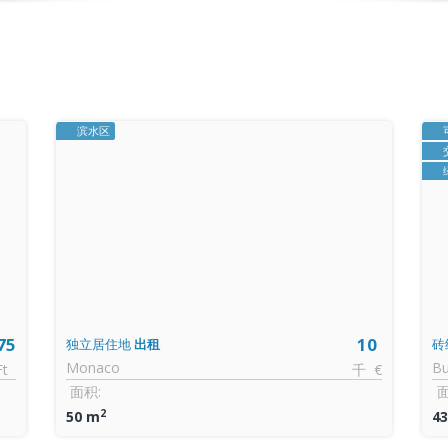
滨水区
75
10
独立居住地
出租
砖
Monaco
Bu
Ft
千 €
面积:
面
2
50 m
4