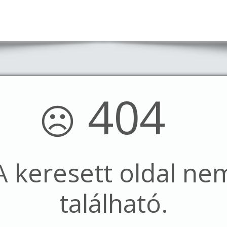
404
☹
A keresett oldal ne
található.