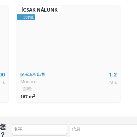
CSAK NÁLUNK
滨水区
00
1.2
娱乐场所
出售
Monaco
 €
M €
面积:
2
167 m
您
？