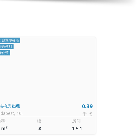
CSAK NÁL
可以立即移动
交通便利
CSOK igényelhe
绿化带
Kertkapcsolatos
0.39
结构房
出租
可建筑土地
出售
dapest, 10.
Mátyásdomb
千 €
积:
楼:
房间:
面积:
2
2
3 m
3
1 + 1
1 275 m