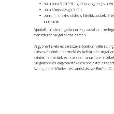
ha a tervtől eltérő ingatlan vagyon (+/-) é
ha a könyvvizsgáló kéri,
banki finanszírozáshoz, hitelbiztosítéki ér
számára.
Ajánlott minden ingatlannal kapcsolatos, mérleg
transzferár megállapítás esetén.
Vagyonértékelő és társszakértőinkkel vállalati i
Társzakértőinkkel termelő és befektetési ingatlan
szintén felmérünk és hitelesen tanúsítunk érték
Megbízóra és vagyonértékelési projektre szabott 
Az ingatlanértékelést és tanúsítást az Európa Ot