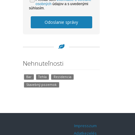
osobných
údajov a s uvedenými
súhlasím.
Odoslanie správy
Nehnuteľnosti
Bar
Tehla
Rezidencia
Stavebný pozemok
Impresszum
Adatkezelés