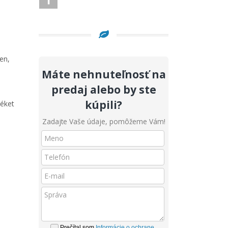
en,
Máte nehnuteľnosť na
predaj alebo by ste
kúpili?
téket
Zadajte Vaše údaje, pomôžeme Vám!
Prečítal som
Informácie o ochrane