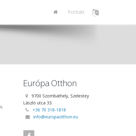
Kontakt
Európa Otthon
9700 Szombathely, Szelestey
László utca 33.
i,
+36 70 318-1818
info@europaotthon.eu