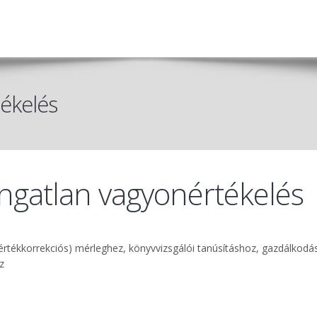
tékelés
 ingatlan vagyonértékelés
S/értékkorrekciós) mérleghez, könyvvizsgálói tanúsításhoz, gazdálkodás
z