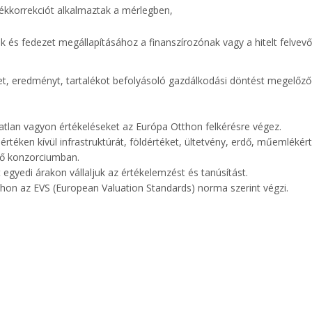
rtékkorrekciót alkalmaztak a mérlegben,
ték és fedezet megállapításához a finanszírozónak vagy a hitelt felvevő
et, eredményt, tartalékot befolyásoló gazdálkodási döntést megelőző
ngatlan vagyon értékeléseket az Európa Otthon felkérésre végez.
értéken kívül infrastruktúrát, földértéket, ültetvény, erdő, műemlékér
elő konzorciumban.
egyedi árakon vállaljuk az értékelemzést és tanúsítást.
thon az EVS (European Valuation Standards) norma szerint végzi.