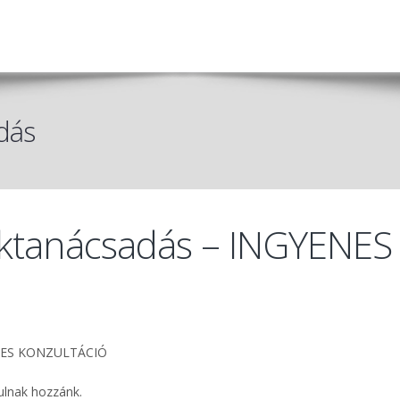
dás
éktanácsadás – INGYENES
YENES KONZULTÁCIÓ
ulnak hozzánk.