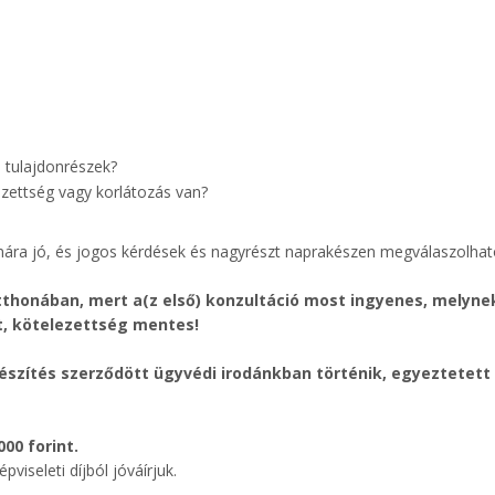
 tulajdonrészek?
zettség vagy korlátozás van?
mára jó, és jogos kérdések és nagyrészt naprakészen megválaszolhat
otthonában, mert a(z első) konzultáció most ingyenes, melyne
t, kötelezettség mentes!
készítés szerződött ügyvédi irodánkban történik, egyeztetett
00 forint.
viseleti díjból jóváírjuk.