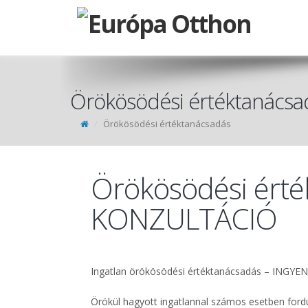
Örökösödési értéktanácsa
Örökösödési értéktanácsadás
Örökösödési ért
KONZULTÁCIÓ
Ingatlan örökösödési értéktanácsadás – ING
Örökül hagyott ingatlannal számos esetben ford