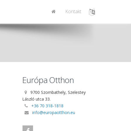
Kontakt
Európa Otthon
9700 Szombathely, Szelestey
László utca 33.
+36 70 318-1818
info@europaotthon.eu