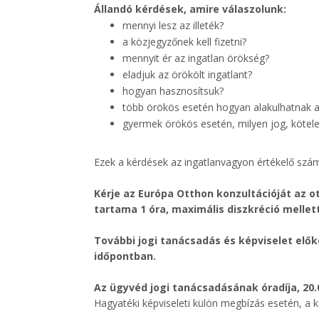
Állandó kérdések, amire válaszolunk:
mennyi lesz az illeték?
a közjegyzőnek kell fizetni?
mennyit ér az ingatlan örökség?
eladjuk az örökölt ingatlant?
hogyan hasznosítsuk?
több örökös esetén hogyan alakulhatnak a
gyermek örökös esetén, milyen jog, kötele
Ezek a kérdések az ingatlanvagyon értékelő szá
Kérje az Európa Otthon konzultációját az 
tartama 1 óra, maximális diszkréció mellet
További jogi tanácsadás és képviselet elő
időpontban.
Az ügyvéd jogi tanácsadásának óradíja, 20.0
Hagyatéki képviseleti külön megbízás esetén, a kép