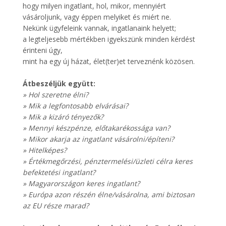
hogy milyen ingatlant, hol, mikor, mennyiért
vásároljunk, vagy éppen melyiket és miért ne.
Nekünk ügyfeleink vannak, ingatlanaink helyett;
a legteljesebb mértékben igyekszünk minden kérdést
érinteni úgy,
mint ha egy új házat, élet(ter)et terveznénk közösen.
Átbeszéljük együtt:
» Hol szeretne élni?
» Mik a legfontosabb elvárásai?
» Mik a kizáró tényezők?
» Mennyi készpénze, előtakarékossága van?
» Mikor akarja az ingatlant vásárolni/építeni?
» Hitelképes?
» Értékmegőrzési, pénztermelési/üzleti célra keres
befektetési ingatlant?
» Magyarországon keres ingatlant?
» Európa azon részén élne/vásárolna, ami biztosan
az EU része marad?