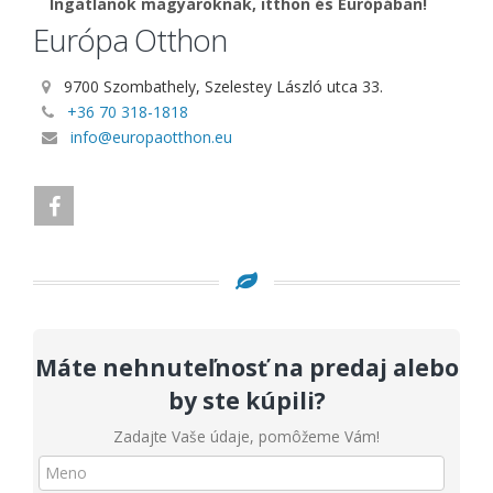
Ingatlanok magyaroknak, itthon és Európában!
Európa Otthon
9700 Szombathely, Szelestey László utca 33.
+36 70 318-1818
info@europaotthon.eu
Máte nehnuteľnosť na predaj alebo
by ste kúpili?
Zadajte Vaše údaje, pomôžeme Vám!