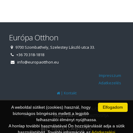
Európa Otthon
9700 Szombathely, Szelestey László utca 33.
+36 70 318-1818
info@europaotthon.eu
Impresszum
Adatkezelés
|
Kontakt
A weboldal sütiket (cookies) használ, hogy
Elfogadom
© 1997 - 2026 AZ INGATLANIRODA WEBOLDALÁT ÉS ÜGYVITELI
biztonságos böngészés mellett a legjobb
RENDSZERÉT AZ
INGATLAN
FORRÁS
BIZTOSÍTJA.
felhasználói élményt nyújthassa.
A honlap további használatával Ön hozzájárulását adja a sütik
használatához. További információk az
Adatkezelési