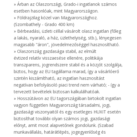
» Árban az Olaszországi, Grado-i ingatlanok számos
esetben hasonlóak, mint Magyarországon.
» Földrajzilag közel van Magyarországhoz.
(Szombathely - Grado 400 km)
» Bérbeadási, üzleti céllal vásárolt olasz ingatlan (főleg
a lakás, nyaraló, a ház, üzlethelyiség, stb.), lényegesen
magasabb "áron", jövedelmezőséggel hasznosítható.
» Olaszország gazdasága stabil, az elmúlt
évtized relatív visszaesése ellenére, politikája
transzparens, jogrendszere stabil és a közjót szolgálja,
biztos, hogy az EU tagállama marad, így a vásárlóerő
szintén kiszámítható, az ingatlan hasznosítást
negatívan befolyásoló piaci trend nem várható; - így a
tervezett bevételek biztosan kalkulálhatóak.
» Hosszútávon az EU tagországában birtokolt ingatlan
vagyon független Magyarország társadalmi, jogi,
gazdasági viszonyaitól és egy esetleges HUXIT esetén
biztosíthat további olyan számos jogi, gazdasági
előnyt, amit most alapvetőnek gondolunk. (Szabad
munkavállalás, határátlépés, jogegyenlőség és