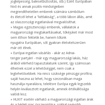
jogképesség, balesetbiztosítás, stb.) Ezért Európában
hívő és annak pozitív minőségeiben
megrendíthetetlen emberek számára szimbólum
és életcél lehet a "kétlakiság", a több lábon állás, amit
az olaszországi ingatlanával megvalósíthat.
» Magas egzisztenciájú emberek, vállalatok a
magyarországi megtakarításaikat, tőkéjüket már most
sem itthon fektetik be, hanem tőlünk
nyugatra Európában, sőt gyakran életvitelszerűen
már ott élnek.
» Európai ingatlan vásárlás - akár az Adriai-
tenger partján! - már egy magyarországi lakás, ház
árából elérhető tapasztalatunk szerint, így számosan
élhetnek ezzel a lehetőséggel, nem csak a
legtehetősebbek. Ha nincs szüksége pénzügyi profitra;
saját haszna az lehet, hogy szezonálisan maga
használja nyaralásra, telelésre Európa egyik legszebb
helyén kiválasztott ingatlanát, aminek értékállósága
valódi lesz.
» HUXIT esetén várható a magyarországi ingatlan árak
és a bérleti piac összeomlása, sokkal nagyobb