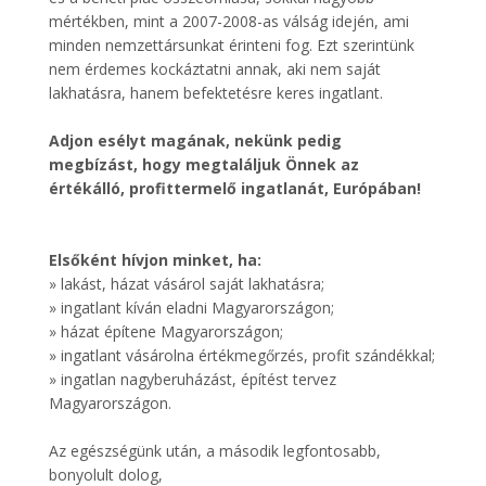
mértékben, mint a 2007-2008-as válság idején, ami
minden nemzettársunkat érinteni fog. Ezt szerintünk
nem érdemes kockáztatni annak, aki nem saját
lakhatásra, hanem befektetésre keres ingatlant.
Adjon esélyt magának, nekünk pedig
megbízást, hogy megtaláljuk Önnek az
értékálló, profittermelő ingatlanát, Európában!
Elsőként hívjon minket, ha:
» lakást, házat vásárol saját lakhatásra;
» ingatlant kíván eladni Magyarországon;
» házat építene Magyarországon;
» ingatlant vásárolna értékmegőrzés, profit szándékkal;
» ingatlan nagyberuházást, építést tervez
Magyarországon.
Az egészségünk után, a második legfontosabb,
bonyolult dolog,