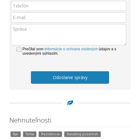
Prečítal som
Informácie o ochrane osobných
údajov a s
uvedenými súhlasím.
Odoslanie správy
Nehnuteľnosti
Bar
Tehla
Rezidencia
Stavebný pozemok