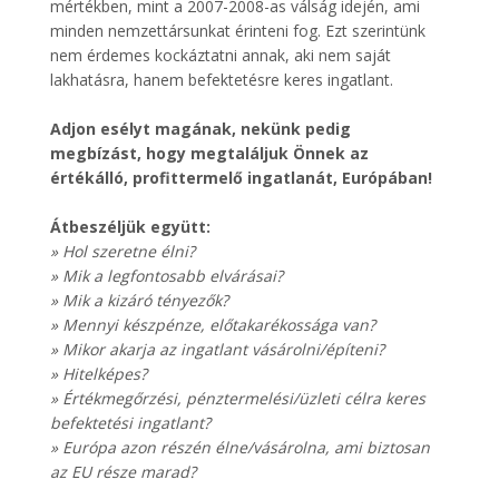
mértékben, mint a 2007-2008-as válság idején, ami
minden nemzettársunkat érinteni fog. Ezt szerintünk
nem érdemes kockáztatni annak, aki nem saját
lakhatásra, hanem befektetésre keres ingatlant.
Adjon esélyt magának, nekünk pedig
megbízást, hogy megtaláljuk Önnek az
értékálló, profittermelő ingatlanát, Európában!
Átbeszéljük együtt:
» Hol szeretne élni?
» Mik a legfontosabb elvárásai?
» Mik a kizáró tényezők?
» Mennyi készpénze, előtakarékossága van?
» Mikor akarja az ingatlant vásárolni/építeni?
» Hitelképes?
» Értékmegőrzési, pénztermelési/üzleti célra keres
befektetési ingatlant?
» Európa azon részén élne/vásárolna, ami biztosan
az EU része marad?