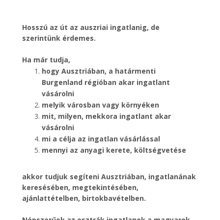
Hosszú az út az auszriai ingatlanig, de
szerintünk érdemes.
Ha már tudja,
hogy Ausztriában, a határmenti
Burgenland régióban akar ingatlant
vásárolni
melyik városban vagy környéken
mit, milyen, mekkora ingatlant akar
vásárolni
mi a célja az ingatlan vásárlással
mennyi az anyagi kerete, költségvetése
akkor tudjuk segíteni Ausztriában, ingatlanának
keresésében, megtekintésében,
ajánlattételben, birtokbavételben.
Népszerűek az osztrák ingatlanok a magyarok