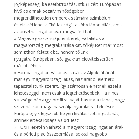
jogképesség, balesetbiztosítás, stb.) Ezért Európában
hívő és annak pozitív minőségeiben
megrendíthetetlen emberek számára szimbólum
és életcél lehet a "kétlakiság", a több lábon állás, amit
az ausztriai ingatlanával megvalósíthat.
» Magas egzisztenciájú emberek, vállalatok a
magyarországi megtakarításaikat, tőkéjüket már most
sem itthon fektetik be, hanem tőlünk
nyugatra Európában, sőt gyakran életvitelszerűen
már ott élnek.
» Európai ingatlan vásárlás - akár az Alpok lábánál! -
már egy magyarországi lakás, ház árából elérhető
tapasztalatunk szerint, így számosan élhetnek ezzel a
lehetőséggel, nem csak a legtehetősebbek. Ha nincs
szüksége pénzügyi profitra; saját haszna az lehet, hogy
szezonálisan maga használja nyaralásra, telelésre
Európa egyik legszebb helyén kiválasztott ingatlanát,
aminek értékállósága valódi lesz.
» HUXIT esetén várható a magyarországi ingatlan árak
és a bérleti piac összeomlása, sokkal nagyobb