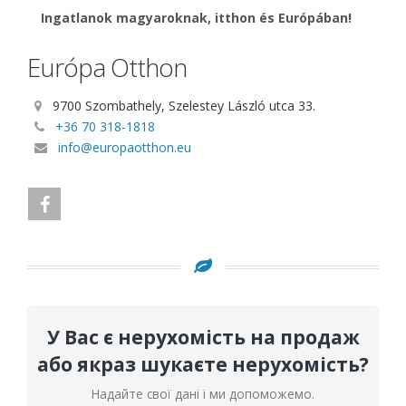
Ingatlanok magyaroknak, itthon és Európában!
Európa Otthon
9700 Szombathely, Szelestey László utca 33.
+36 70 318-1818
info@europaotthon.eu
У Вас є нерухомість на продаж
або якраз шукаєте нерухомість?
Надайте свої дані і ми допоможемо.