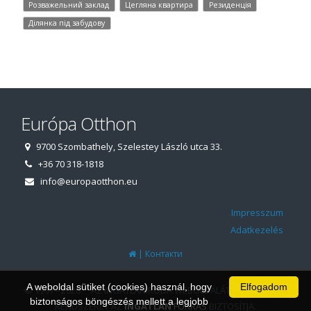
Розважельний заклад
Цегляна квартира
Резиденція
Ділянка під забудову
Európa Otthon
9700 Szombathely, Szelestey László utca 33.
+36 70 318-1818
info@europaotthon.eu
Impresszum
Adatkezelés
|
Контакти
A weboldal sütiket (cookies) használ, hogy
Elfogadom
© 1997 - 2026 AZ INGATLANIRODA WEBOLDALÁT ÉS ÜGYVITELI
biztonságos böngészés mellett a legjobb
RENDSZERÉT AZ
INGATLAN
FORRÁS
BIZTOSÍTJA.