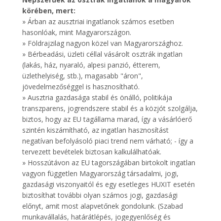
körében, mert:
» Árban az ausztriai ingatlanok számos esetben
hasonlóak, mint Magyarországon.
» Földrajzilag nagyon közel van Magyarországhoz.
» Bérbeadási, üzleti céllal vásárolt osztrák ingatlan
(lakás, ház, nyaraló, alpesi panzió, étterem,
üzlethelyiség, stb.), magasabb "áron",
jövedelmezőséggel is hasznosítható.
» Ausztria gazdasága stabil és önálló, politikája
transzparens, jogrendszere stabil és a közjót szolgálja,
biztos, hogy az EU tagállama marad, így a vásárlóerő
szintén kiszámítható, az ingatlan hasznosítást
negatívan befolyásoló piaci trend nem várható; - így a
tervezett bevételek biztosan kalkulálhatóak.
» Hosszútávon az EU tagországában birtokolt ingatlan
vagyon független Magyarország társadalmi, jogi,
gazdasági viszonyaitól és egy esetleges HUXIT esetén
biztosíthat további olyan számos jogi, gazdasági
előnyt, amit most alapvetőnek gondolunk. (Szabad
munkavállalás, határátlépés, jogegyenlőség és