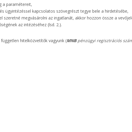
g a paramétereit,
l és ügyintézéssel kapcsolatos szövegrészt tegye bele a hirdetésébe,
ellel szeretné megvásárolni az ingatlanát, akkor hozzon össze a vevőjelö
őségének az intézéséhez (lsd. 2.).
 független hitelközvetítők vagyunk (
MNB
pénzügyi regisztrációs szá