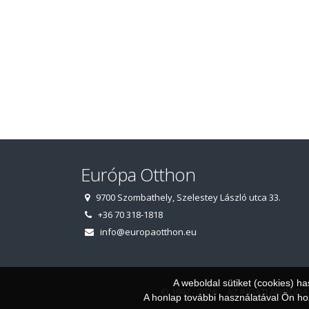
Európa Otthon
9700 Szombathely, Szelestey László utca 33.
+36 70 318-1818
info@europaotthon.eu
A weboldal sütiket (cookies) h
© 1997 - 2026 AZ INGATLANIRODA
A honlap további használatával Ön hoz