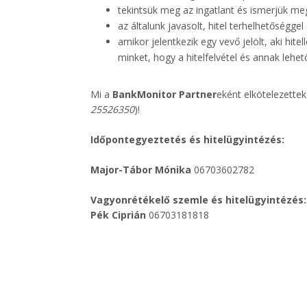
tekintsük meg az ingatlant és ismerjük me
az általunk javasolt, hitel terhelhetőségge
amikor jelentkezik egy vevő jelölt, aki hit
minket, hogy a hitelfelvétel és annak lehet
Mi a
BankMonitor Partner
eként elkötelezettek
25526350
)!
Időpontegyeztetés és hitelügyintézés:
Major-Tábor Mónika
06703602782
Vagyonrétékelő szemle és hitelügyintézés:
Pék Ciprián
06703181818