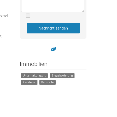
lttel
Nachricht senden
m:
Immobilien
Unterhaltungsort
Ziegelwohnung
Residenz
Baustelle