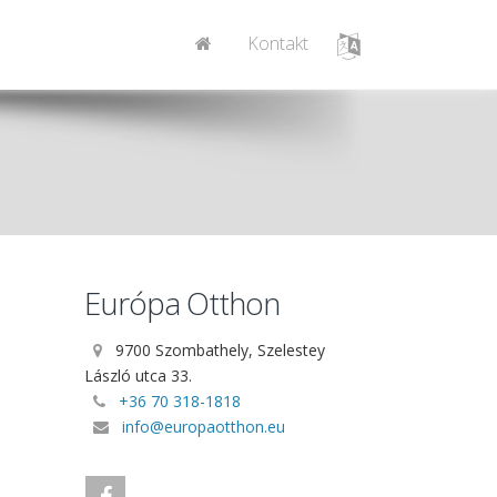
Kontakt
Európa Otthon
9700 Szombathely, Szelestey
László utca 33.
+36 70 318-1818
info@europaotthon.eu