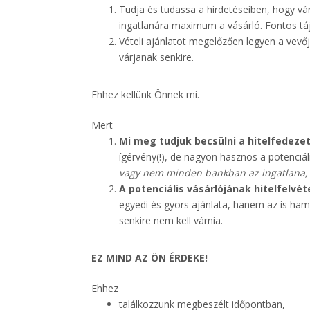
Tudja és tudassa a hirdetéseiben, hogy várh
ingatlanára maximum a vásárló. Fontos tá
Vételi ajánlatot megelőzően legyen a vevő
várjanak senkire.
Ehhez kellünk Önnek mi.
Mert
Mi meg tudjuk becsülni a hitelfedezet
ígérvény(!), de nagyon hasznos a potenciál
vagy nem minden bankban az ingatlana, ak
A potenciális vásárlójának hitelfelvét
egyedi és gyors ajánlata, hanem az is hama
senkire nem kell várnia.
EZ MIND AZ ÖN ÉRDEKE!
Ehhez
találkozzunk megbeszélt időpontban,