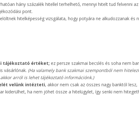
atóan hány százalék hitellel terhelhető, mennyi hitelt tud felvenni az
jékozódási pont.
jelöltnek hitelképesség vizsgálata, hogy potyára ne alkudozzanak és 
i tájékoztató értéket;
ez persze szakmai becslés és soha nem ban
is vásárlónak.
(Ha valamely bank szakmai szempontból nem hitelez
kor arról is lehet tájékoztató információnk.)
elét velünk intézteti
, akkor nem csak az összes nagy banktól lesz,
r kiderülhet, ha nem jöhet össze a hitelügylet, így senki nem hitegeth