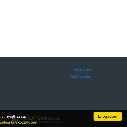
Impresszum
Adatkezelés
nyt nyújthassa.
Elfogadom
A.
zelési tájékoztatóban
.