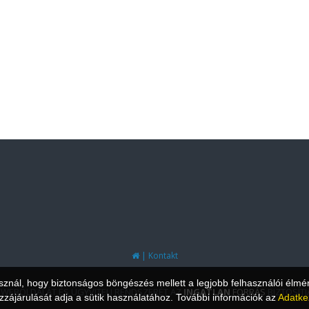
|
Kontakt
asznál, hogy biztonságos böngészés mellett a legjobb felhasználói élmé
 WEBOLDALÁT ÉS ÜGYVITELI RENDSZERÉT AZ
INGATLAN
FORRÁS
BIZTOSÍTJ
zájárulását adja a sütik használatához. További információk az
Adatke