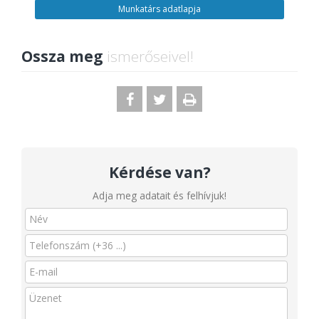
Munkatárs adatlapja
Ossza meg
ismerőseivel!
Kérdése van?
Adja meg adatait és felhívjuk!