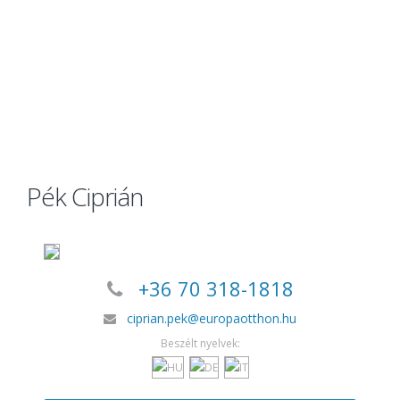
Pék Ciprián
+36 70 318-1818
ciprian.pek@europaotthon.hu
Beszélt nyelvek: