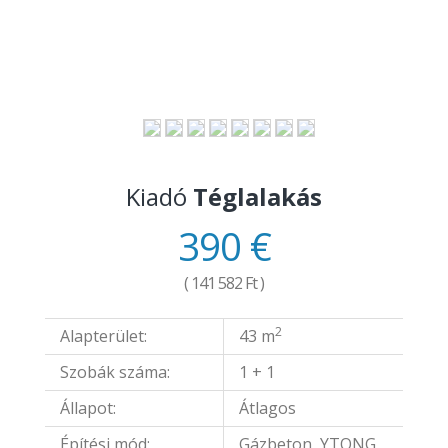
Kiadó
Téglalakás
390 €
( 141 582 Ft )
2
Alapterület:
43 m
Szobák száma:
1 + 1
Állapot:
Átlagos
Építési mód:
Gázbeton, YTONG