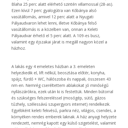
Blaha 25 perc alatt elérhető szintén villamossal (28-as).
Ezen kívül 7 perc gyalogútra van Kőbánya alsó
vasútállomás, amivel 12 perc alatt a Nyugati
Pályaudvaron lehet lenni, illetve Kőbánya felső
vasútállomás is a közelben van, onnan a Keleti
Pályaudvar érhető el 5 perc alatt. A 109-es busz,
valamint egy éjszakai járat is megáll nagyon közel a
házhoz.
A lakás egy 4 emeletes házban a 3. emeleten
helyezkedik el, lift nélkül, beosztása előtér, konyha,
spájz, fürdő + WC, hálószoba és nappali, összesen 43
nm-en. Nemrég cseréltettem ablakokat jó minőségű
nyílászárókra, ezek után ki is festettük. Minden bútorral
és szükséges felszereléssel (mosógép, sütő, gázos
tűzhely, szélessávú szupergyors internet) rendelkezik.
Egyébként keleti fekvésű, parkra néz, világos, csendes, a
környéken rendes emberek laknak. A ház anyagi helyzete
rendezett, nemrég kapott egy külső szigetelést, valamint