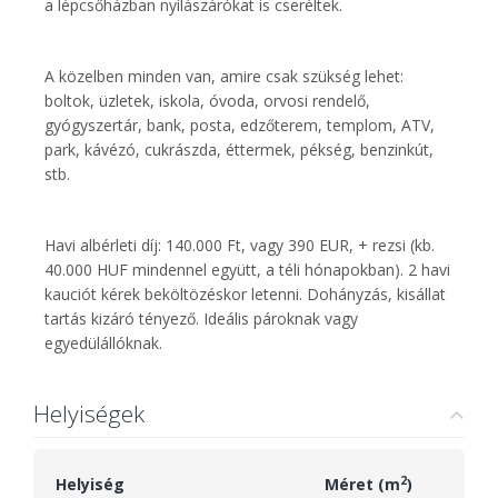
a lépcsőházban nyílászárókat is cseréltek.
A közelben minden van, amire csak szükség lehet:
boltok, üzletek, iskola, óvoda, orvosi rendelő,
gyógyszertár, bank, posta, edzőterem, templom, ATV,
park, kávézó, cukrászda, éttermek, pékség, benzinkút,
stb.
Havi albérleti díj: 140.000 Ft, vagy 390 EUR, + rezsi (kb.
40.000 HUF mindennel együtt, a téli hónapokban). 2 havi
kauciót kérek beköltözéskor letenni. Dohányzás, kisállat
tartás kizáró tényező. Ideális pároknak vagy
egyedülállóknak.
Helyiségek
2
Helyiség
Méret (m
)