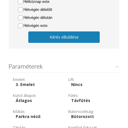
Hétköznap este
Hétvégén délelőtt
Hétvégén délután
Hétvégén este
Kérés elküldése
Paraméterek
Emelet:
Lift:
3. Emelet
Nincs
Külső állapot:
Fűtés:
Átlagos
Távfűtés
Kilátás:
Bútorozottság:
Parkra néző
Bútorozott
Tájolás:
Komfort fokozat: