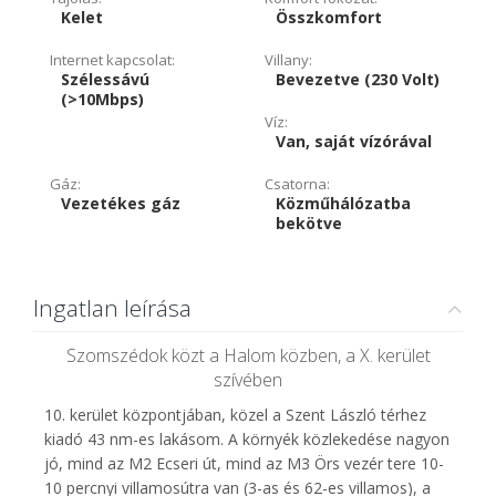
Kelet
Összkomfort
Internet kapcsolat:
Villany:
Szélessávú
Bevezetve (230 Volt)
(>10Mbps)
Víz:
Van, saját vízórával
Gáz:
Csatorna:
Vezetékes gáz
Közműhálózatba
bekötve
Ingatlan leírása
Szomszédok közt a Halom közben, a X. kerület
szívében
10. kerület központjában, közel a Szent László térhez
kiadó 43 nm-es lakásom. A környék közlekedése nagyon
jó, mind az M2 Ecseri út, mind az M3 Örs vezér tere 10-
10 percnyi villamosútra van (3-as és 62-es villamos), a