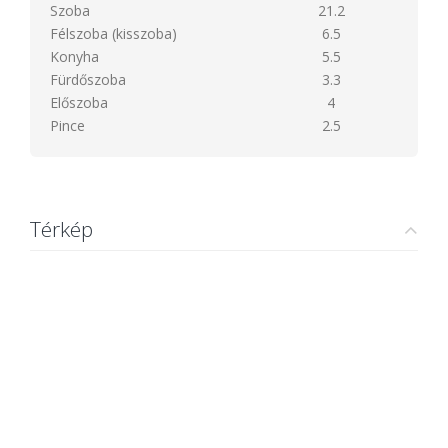
Szoba
21.2
Félszoba (kisszoba)
6.5
Konyha
5.5
Fürdőszoba
3.3
Előszoba
4
Pince
2.5
Térkép