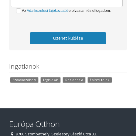
Az
Adatkezelési tájékoztatót
elolvastam és elfogadom.
Üzenet küldése
Ingatlanok
Szórakozóhely
Téglalakás
Rezidencia
Építési telek
Európa Otthon
9700 Szombathely, Szelestey László utca 33.