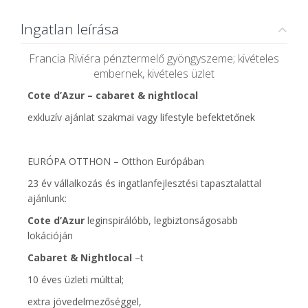
Ingatlan leírása
Francia Riviéra pénztermelő gyöngyszeme; kivételes
embernek, kivételes üzlet
Cote d’Azur – cabaret & nightlocal
exkluzív ajánlat szakmai vagy lifestyle befektetőnek
EURÓPA OTTHON – Otthon Európában
23 év vállalkozás és ingatlanfejlesztési tapasztalattal
ajánlunk:
Cote d’Azur
leginspirálóbb, legbiztonságosabb
lokációján
Cabaret & Nightlocal
–t
10 éves üzleti múlttal;
extra jövedelmezőséggel,