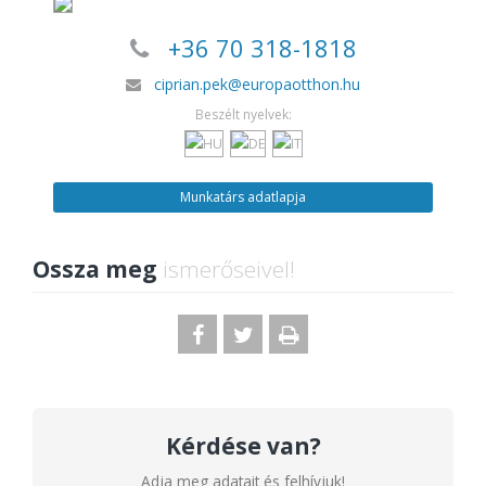
+36 70 318-1818
ciprian.pek@europaotthon.hu
Beszélt nyelvek:
Munkatárs adatlapja
Ossza meg
ismerőseivel!
Kérdése van?
Adja meg adatait és felhívjuk!