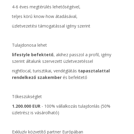
4-6 éves megtérülés lehetőségével,
teljes körű know-how átadásával,
üzletvezetési támogatással igény szerint
Tulajdonosa lehet
lifestyle befektető
, akihez passzol a profil, igény
szerint általunk szervezett üzletvezetéssel
nightlocal, turisztikai, vendéglátás
tapasztalattal
rendelkező szakember
és befektető
Tőkeszükséglet
1.200.000 EUR
- 100% vállalkozás tulajdonlás (50%
üzletrész is vásárolható)
Exkluzív közvetítő partner Európában