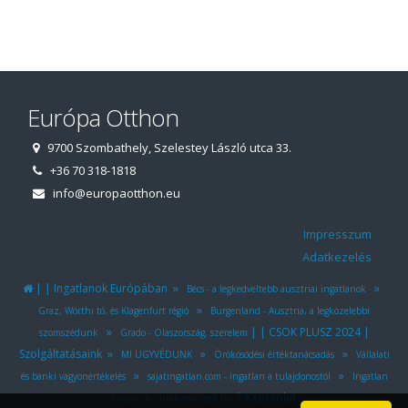
Európa Otthon
9700 Szombathely, Szelestey László utca 33.
+36 70 318-1818
info@europaotthon.eu
Impresszum
Adatkezelés
|
|
»
»
Ingatlanok Európában
Bécs - a legkedveltebb ausztriai ingatlanok
»
Graz, Wörthi tó, és Klagenfurt régió
Burgenland - Ausztria, a legközelebbi
»
|
|
|
CSOK PLUSZ 2024
szomszédunk
Grado - Olaszország, szerelem
»
»
»
Szolgáltatásaink
MI ÜGYVÉDÜNK
Örökösödési értéktanácsadás
Vállalati
»
»
és banki vagyonértékelés
sajatingatlan.com - ingatlan a tulajdonostól
Ingatlan
»
|
Kapcsolat
eladás
utalomahitelt.hu