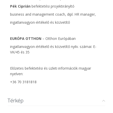
Pék Ciprián
befektetési projektirányító
business and management coach, dipl. HR manager,
ingatlanvagyon-értékelő és közvetítő
EURÓPA OTTHON
– Otthon Európában
ingatlanvagyon-értékelő és közvetítő nyilv. számai: E-
VK/45 és 35
Előzetes befektetési és üzleti információk magyar
nyelven:
+36 70 3181818
Térkép