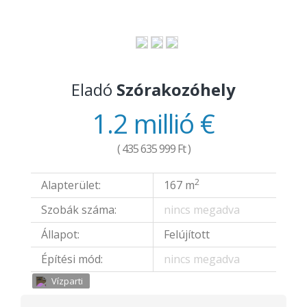
Eladó
Szórakozóhely
1.2 millió €
( 435 635 999 Ft )
2
Alapterület:
167 m
Szobák száma:
nincs megadva
Állapot:
Felújított
Építési mód:
nincs megadva
Vízparti