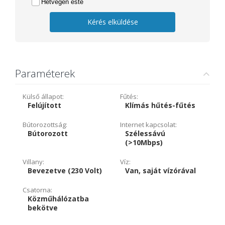
Hétvégén este
Kérés elküldése
Paraméterek
Külső állapot:
Fűtés:
Felújított
Klímás hűtés-fűtés
Bútorozottság:
Internet kapcsolat:
Bútorozott
Szélessávú
(>10Mbps)
Villany:
Víz:
Bevezetve (230 Volt)
Van, saját vízórával
Csatorna:
Közműhálózatba
bekötve