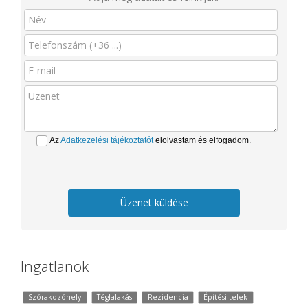
Az
Adatkezelési tájékoztatót
elolvastam és elfogadom.
Üzenet küldése
Ingatlanok
Szórakozóhely
Téglalakás
Rezidencia
Építési telek