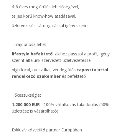
4-6 éves megtérülés lehetőségével,
teljes körű know-how átadásával,
üzletvezetési támogatással igény szerint
Tulajdonosa lehet
lifestyle befektető
, akihez passzol a profil, igény
szerint általunk szervezett üzletvezetéssel
nightlocal, turisztikai, vendéglátás
tapasztalattal
rendelkező szakember
és befektető
Tőkeszükséglet
1.200.000 EUR
- 100% vállalkozás tulajdonlás (50%
üzletrész is vásárolható)
Exkluzív közvetítő partner Európában