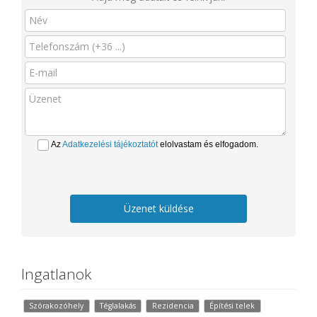
Az
Adatkezelési tájékoztatót
elolvastam és elfogadom.
Üzenet küldése
Ingatlanok
Szórakozóhely
Téglalakás
Rezidencia
Építési telek