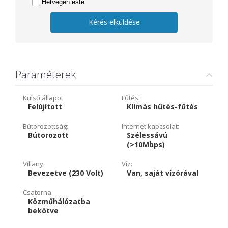
Hétvégén este
Kérés elküldése
Paraméterek
Külső állapot:
Fűtés:
Felújított
Klímás hűtés-fűtés
Bútorozottság:
Internet kapcsolat:
Bútorozott
Szélessávú
(>10Mbps)
Villany:
Víz:
Bevezetve (230 Volt)
Van, saját vízórával
Csatorna:
Közműhálózatba
bekötve