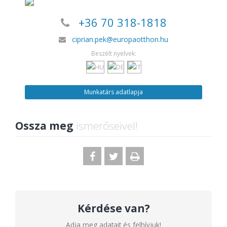
+36 70 318-1818
ciprian.pek@europaotthon.hu
Beszélt nyelvek:
Munkatárs adatlapja
Ossza meg
ismerőseivel!
Kérdése van?
Adja meg adatait és felhívjuk!