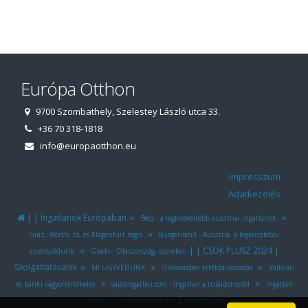
Európa Otthon
9700 Szombathely, Szelestey László utca 33.
+36 70 318-1818
info@europaotthon.eu
Impresszum
Adatkezelés
|
|
»
»
Ingatlanok Európában
Bécs - a legkedveltebb ausztriai ingatlanok
»
Graz, Wörthi tó, és Klagenfurt régió
Burgenland - Ausztria, a legközelebbi
»
|
|
|
CSOK PLUSZ 2024
szomszédunk
Grado - Olaszország, szerelem
»
»
»
Szolgáltatásaink
MI ÜGYVÉDÜNK
Örökösödési értéktanácsadás
Vállalati
»
»
és banki vagyonértékelés
sajatingatlan.com - ingatlan a tulajdonostól
Ingatlan
»
|
Kapcsolat
eladás
utalomahitelt.hu