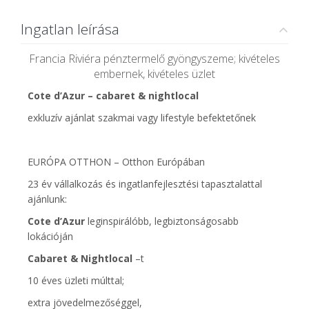
Ingatlan leírása
Francia Riviéra pénztermelő gyöngyszeme; kivételes
embernek, kivételes üzlet
Cote d’Azur – cabaret & nightlocal
exkluzív ajánlat szakmai vagy lifestyle befektetőnek
EURÓPA OTTHON – Otthon Európában
23 év vállalkozás és ingatlanfejlesztési tapasztalattal
ajánlunk:
Cote d’Azur
leginspirálóbb, legbiztonságosabb
lokációján
Cabaret & Nightlocal
–t
10 éves üzleti múlttal;
extra jövedelmezőséggel,