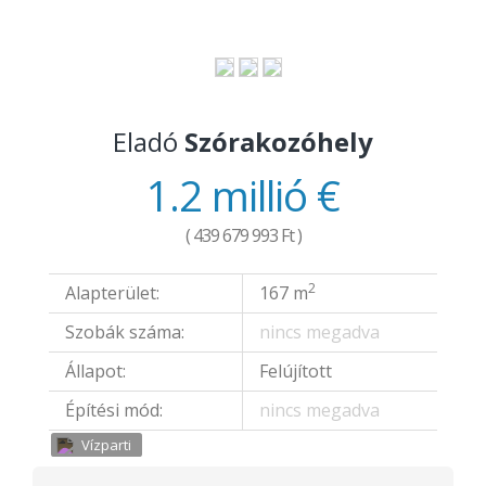
Eladó
Szórakozóhely
1.2 millió €
( 439 679 993 Ft )
2
Alapterület:
167 m
Szobák száma:
nincs megadva
Állapot:
Felújított
Építési mód:
nincs megadva
Vízparti