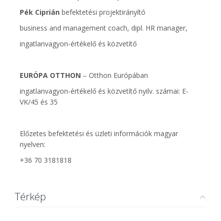
Pék Ciprián
befektetési projektirányító
business and management coach, dipl. HR manager,
ingatlanvagyon-értékelő és közvetítő
EURÓPA OTTHON
– Otthon Európában
ingatlanvagyon-értékelő és közvetítő nyilv. számai: E-
VK/45 és 35
Előzetes befektetési és üzleti információk magyar
nyelven:
+36 70 3181818
Térkép